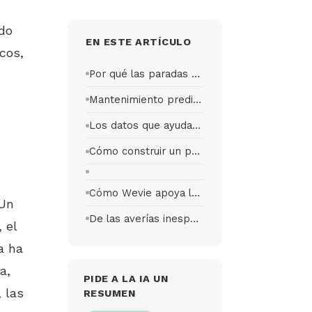
do
EN ESTE ARTÍCULO
cos,
Por qué las paradas afectan a los márgenes de la flota
Mantenimiento predictivo flota movilidad compartida: qué significa realmente
Los datos que ayudan a reducir averías y costes de reparación
Cómo construir un proceso de mantenimiento más eficiente
Cómo Wevie apoya la gestión técnica de la flota
 Un
De las averías inesperadas a una flota más disponible
 el
a ha
a,
PIDE A LA IA UN
 las
RESUMEN