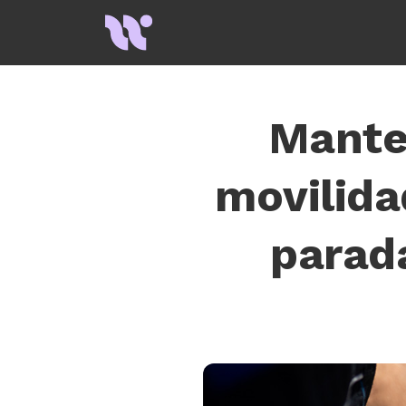
Aviso en e
Manten
movilida
parada