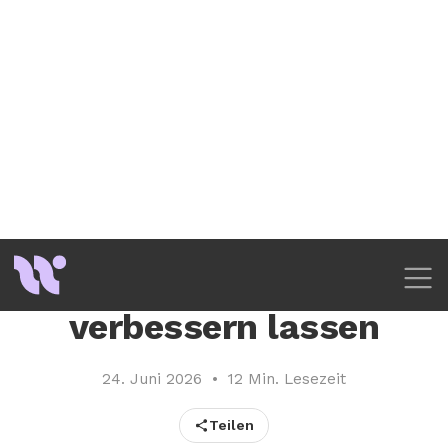
Ihre Datenschutzeinstellungen
Hinweis bei Erhebung
Rentabilität Sharing-
Mikromobilität: Wie
sich operative
Flottenmargen
verbessern lassen
24. Juni 2026
•
12 Min. Lesezeit
Teilen